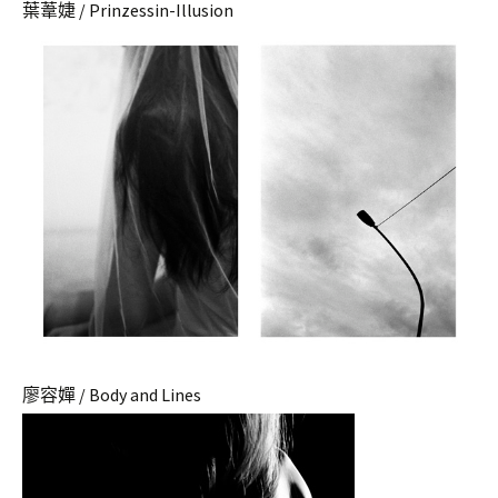
葉葦婕 / Prinzessin-Illusion
廖容嬋 / Body and Lines