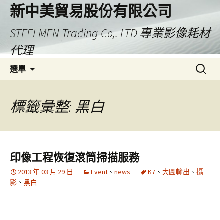
新中美貿易股份有限公司
STEELMEN Trading Co,. LTD 專業影像耗材
代理
跳
搜
選單
至
尋
主
關
要
鍵
標籤彙整: 黑白
內
字:
容
印像工程恢復滾筒掃描服務
2013 年 03 月 29 日
Event
、
news
K7
、
大圖輸出
、
攝
影
、
黑白