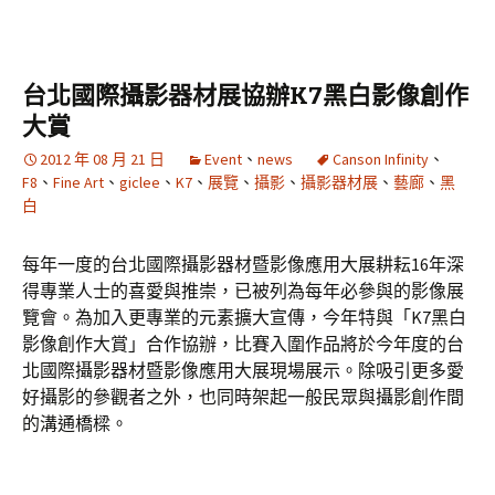
台北國際攝影器材展協辦K7黑白影像創作
大賞
2012 年 08 月 21 日
Event
、
news
Canson Infinity
、
F8
、
Fine Art
、
giclee
、
K7
、
展覽
、
攝影
、
攝影器材展
、
藝廊
、
黑
白
每年一度的台北國際攝影器材暨影像應用大展耕耘16年深
得專業人士的喜愛與推崇，已被列為每年必參與的影像展
覽會。為加入更專業的元素擴大宣傳，今年特與「K7黑白
影像創作大賞」合作協辦，比賽入圍作品將於今年度的台
北國際攝影器材暨影像應用大展現場展示。除吸引更多愛
好攝影的參觀者之外，也同時架起一般民眾與攝影創作間
的溝通橋樑。