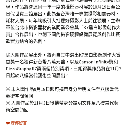
現，作品將會連同一年一度的攝影器材展於10月19日至22
日假世貿三館展出，此為全台灣唯一專業攝影相關器材、
耗材大展，每年均吸引大批愛好攝影人士前往觀展，主辦
單位台北市攝影器材商業同業公會與「K7黑白影像創作大
賞」合作展出，也創下國內攝影硬體設備展覽與創作比賽
軟實力結合的先例。
除入圍作品展出外，將再自其中選出K7黑白影像創作大賞
首獎一名獨得新台幣八萬元整，以及Canson Infinity獎和
PiezoGraphy K7獎兩個特別獎項，三組得獎作品將在11月3
日起於八樓當代藝術空間展出。
※ 未入圍作品9月18日起可攜帶身分證明文件至八樓當代
藝術空間領回
※ 入圍作品於11月3日後攜帶身分證明文件至八樓當代藝
術空間領回
發佈留言