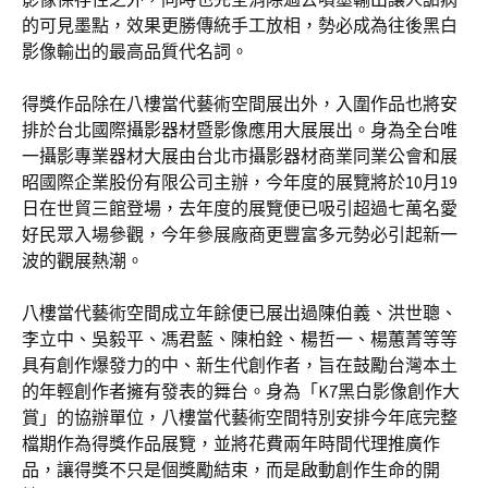
的可見墨點，效果更勝傳統手工放相，勢必成為往後黑白
影像輸出的最高品質代名詞。
得獎作品除在八樓當代藝術空間展出外，入圍作品也將安
排於台北國際攝影器材暨影像應用大展展出。身為全台唯
一攝影專業器材大展由台北市攝影器材商業同業公會和展
昭國際企業股份有限公司主辦，今年度的展覽將於10月19
日在世貿三館登場，去年度的展覽便已吸引超過七萬名愛
好民眾入場參觀，今年參展廠商更豐富多元勢必引起新一
波的觀展熱潮。
八樓當代藝術空間成立年餘便已展出過陳伯義、洪世聰、
李立中、吳毅平、馮君藍、陳柏銓、楊哲一、楊蕙菁等等
具有創作爆發力的中、新生代創作者，旨在鼓勵台灣本土
的年輕創作者擁有發表的舞台。身為「K7黑白影像創作大
賞」的協辦單位，八樓當代藝術空間特別安排今年底完整
檔期作為得獎作品展覽，並將花費兩年時間代理推廣作
品，讓得獎不只是個獎勵結束，而是啟動創作生命的開