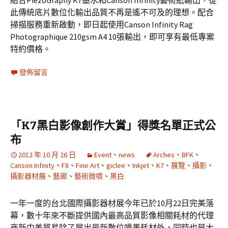
結合PiezoGraphy K7墨水和Canson Infinity藝術紙輸出，從
此傳統底片數位化輸出品質不再是遙不可及的理想。配合
掃描服務重新啟動，即日起使用Canson Infinity Rag
Photographique 210gsm A4 10張輸出，即可享有最低專案
特約價格。
發佈留言
「K7黑白影像創作大賞」得獎名單正式公
布
2012 年 10 月 26 日
Event
、
news
Arches
、
BFK
、
Canson Infinity
、
F8
、
Fine Art
、
giclee
、
Inkjet
、
K7
、
展覽
、
攝影
、
攝影器材展
、
藝廊
、
藝術微噴
、
黑白
一年一度的台北國際攝影器材展今年已於10月22日完美落
幕，數十年來不斷提供國內最高品質影像相關耗材的代理
商新中美貿易除了展出最新數位噴墨耗材外，同時也是大