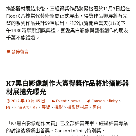
攝影器材展結束後，三組得獎作品將緊接著於11月3日起在
Floor 8八樓當代藝術空間正式展出，得獎作品聯展將有完
整的系列作品共計59幅展出，並於展覽開幕當天(11/3)下
午14:30時舉辦頒獎典禮，喜愛黑白影像與藝術創作的朋友
千萬不能錯過。
發佈留言
K7黑白影像創作大賞得獎作品將於攝影器
材展搶先曝光
2012 年 10 月 05 日
Event
、
news
Canson Infinity
、
F8
、
Fine Art
、
K7
、
展覽
、
攝影
、
攝影器材展
、
黑白
「K7黑白影像創作大賞」已全部評審完畢，經過評審專業
的討論後遴選出首獎、Canson Infinity特別獎、