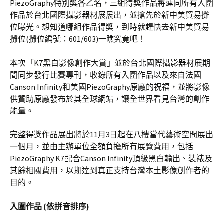
PiezoGraphy特別獎各乙名，三組得獎作品將連同所有入圍
作品於台北國際攝影器材展展出，並搶先於新中美貿易攤
位曝光。想知道哪組作品得獎，到時就趕快去新中美貿易
攤位(攤位編號：601/603)一瞧究竟吧！
本次「K7黑白影像創作大賞」並於台北國際攝影器材展期
間同步發行比賽專刊，收錄所有入圍作品以及來自法國
Canson Infinity和美國PiezoGraphy原廠的祝福，並將影像
供贊助原廠發布於其全球網站，讓全世界看見台灣的創作
能量。
完整得獎作品展出將於11月3日起在八樓當代藝術空間展出
一個月，並由主辦單位全額負擔所有展覽費用，包括
PiezoGraphy K7配合Canson Infinity頂級黑白輸出、裝裱及
其餘相關費用，以期達到真正支持台灣本土影像創作者的
目的。
入圍作品 (依拼音排序)