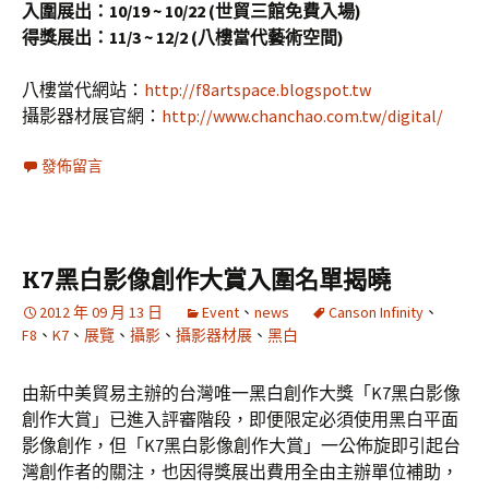
入圍展出：10/19 ~ 10/22 (世貿三館免費入場)
得獎展出：11/3 ~ 12/2 (八樓當代藝術空間)
八樓當代網站：
http://f8artspace.blogspot.tw
攝影器材展官網：
http://www.chanchao.com.tw/digital/
發佈留言
K7黑白影像創作大賞入圍名單揭曉
2012 年 09 月 13 日
Event
、
news
Canson Infinity
、
F8
、
K7
、
展覽
、
攝影
、
攝影器材展
、
黑白
由新中美貿易主辦的台灣唯一黑白創作大獎「K7黑白影像
創作大賞」已進入評審階段，即便限定必須使用黑白平面
影像創作，但「K7黑白影像創作大賞」一公佈旋即引起台
灣創作者的關注，也因得獎展出費用全由主辦單位補助，