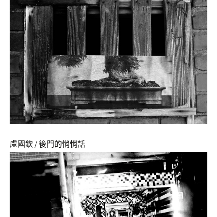
盧國欽 / 後門的悄悄話