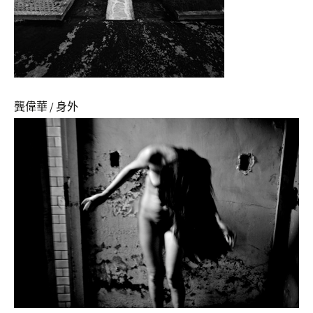
龔偉華 / 身外