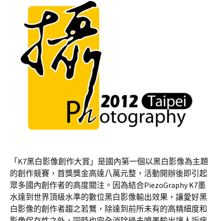
「K7黑白影像創作大賞」是國內第一個以黑白影像為主題
的創作競賽，首獎獎金高達八萬元整，活動開辦後即引起
眾多國內創作者的高度關注。因為結合PiezoGraphy K7墨
水達到世界頂級水準的數位黑白影像輸出效果，讓愛好黑
白影像的創作者趨之若鶩，除達到前所未有的高精細度和
影像保存性之外，同時也完全消除過去噴墨輸出讓人詬病