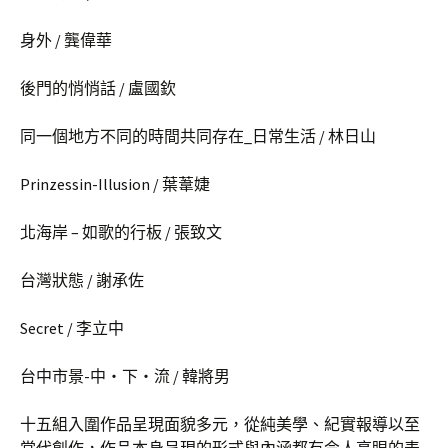
身外 / 龔偉華
後門的悄悄話 / 盧國欽
同一個地方不同的時間共同存在_日常生活 / 林日山
Prinzessin-Illusion / 葉葦婕
北海岸 – 如歌的行板 / 張致文
台灣狀態 / 謝承佐
Secret / 李立中
台中市景-中‧下‧流 / 韓將男
十五組入圍作品呈現面貌多元，從純美學、紀實報導以至
當代創作，作品本身呈現的形式與內涵都有令人亮眼的表