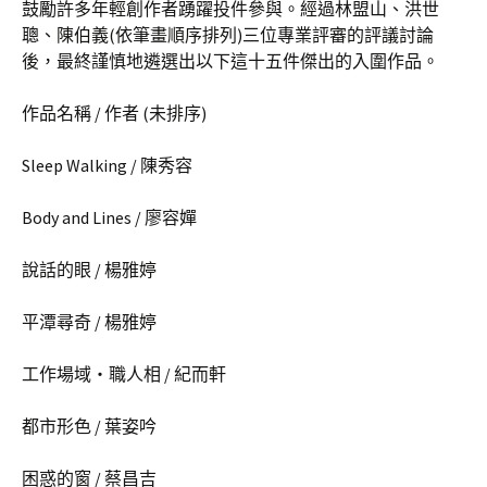
鼓勵許多年輕創作者踴躍投件參與。經過林盟山、洪世
聰、陳伯義(依筆畫順序排列)三位專業評審的評議討論
後，最終謹慎地遴選出以下這十五件傑出的入圍作品。
作品名稱 / 作者 (未排序)
Sleep Walking / 陳秀容
Body and Lines / 廖容嬋
說話的眼 / 楊雅婷
平潭尋奇 / 楊雅婷
工作場域‧職人相 / 紀而軒
都市形色 / 葉姿吟
困惑的窗 / 蔡昌吉