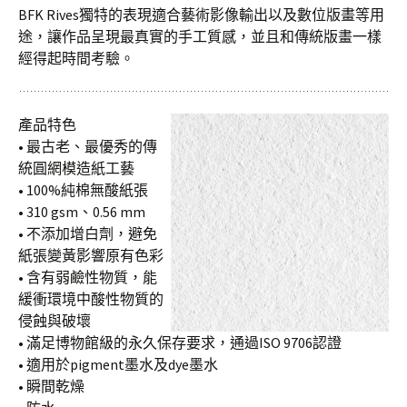
BFK Rives獨特的表現適合藝術影像輸出以及數位版畫等用
途，讓作品呈現最真實的手工質感，並且和傳統版畫一樣
經得起時間考驗。
產品特色
• 最古老、最優秀的傳
統圓網模造紙工藝
• 100%純棉無酸紙張
• 310 gsm、0.56 mm
• 不添加增白劑，避免
紙張變黃影響原有色彩
• 含有弱鹼性物質，能
緩衝環境中酸性物質的
侵蝕與破壞
• 滿足博物館級的永久保存要求，通過ISO 9706認證
• 適用於pigment墨水及dye墨水
• 瞬間乾燥