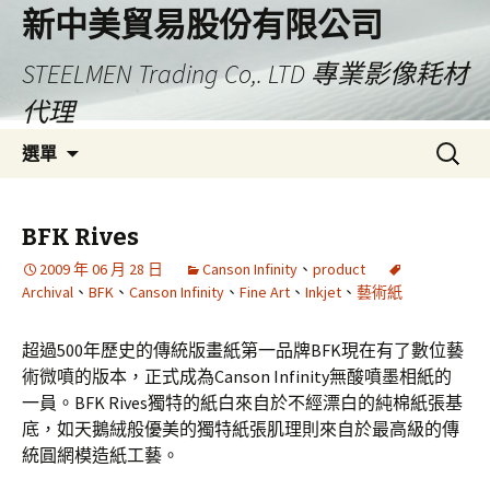
新中美貿易股份有限公司
STEELMEN Trading Co,. LTD 專業影像耗材
代理
跳
搜
選單
至
尋
主
關
要
鍵
BFK Rives
內
字:
2009 年 06 月 28 日
Canson Infinity
、
product
容
Archival
、
BFK
、
Canson Infinity
、
Fine Art
、
Inkjet
、
藝術紙
超過500年歷史的傳統版畫紙第一品牌BFK現在有了數位藝
術微噴的版本，正式成為Canson Infinity無酸噴墨相紙的
一員。BFK Rives獨特的紙白來自於不經漂白的純棉紙張基
底，如天鵝絨般優美的獨特紙張肌理則來自於最高級的傳
統圓網模造紙工藝。