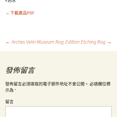
• 防水
→ 下載產品PDF
←
Arches Velin Museum Rag
Edition Etching Rag
→
文
章
發佈留言
導
發佈留言必須填寫的電子郵件地址不會公開。
必填欄位標
示為
*
覽
留言