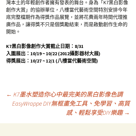
灣本土的年輕創作者擁有發表的舞台。身為「K7黑白影像
創作大賞」的協辦單位，八樓當代藝術空間特別安排今年
底完整檔期作為得獎作品展覽，並將花費兩年時間代理推
廣作品，讓得獎不只是個獎勵結束，而是啟動創作生命的
開始。
K7黑白影像創作大賞截止日期：8/31
入圍展出：10/19 ~ 10/22 (2012攝影器材大展)
得獎展出：10/27 ~ 12/1 (八樓當代藝術空間)
←
K7墨水塑造你心中最完美的黑白影像色調
EasyWrappe DIY無框畫免工具、免學習、高質
文
感、輕鬆享受DIY樂趣
→
章