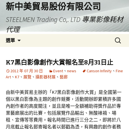
新中美貿易股份有限公司
STEELMEN Trading Co,. LTD 專業影像耗材
代理
跳
搜
選單
至
尋
主
關
要
鍵
K7黑白影像創作大賞報名至8月31日止
內
字:
2012 年 07 月 30 日
Event
、
news
Canson Infinity
、
Fine
容
Art
、
K7
、
展覽
、
攝影器材展
、
藝廊
由新中美貿易主辦的「K7黑白影像創作大賞」是全國第一
個以黑白影像為主題的創作競賽，活動開辦即累積許多國
內創作者的高度關注，並且是唯一全額補助得獎作品於專
業藝廊展出的比賽，包括展覽作品輸出、無酸裱褙、場
租、宣傳等等費用。報名時間已進行三分之二，即將於八
月底截止報名郵寄報名者以郵戳為憑，有興趣的創作者務