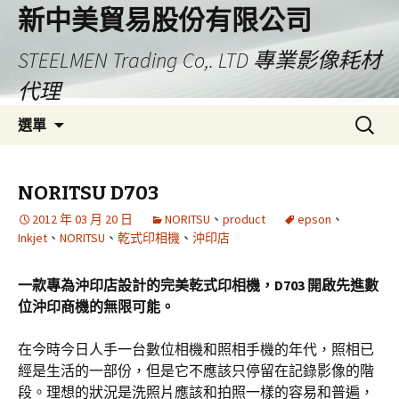
新中美貿易股份有限公司
STEELMEN Trading Co,. LTD 專業影像耗材
代理
跳
搜
選單
至
尋
主
關
要
鍵
NORITSU D703
內
字:
2012 年 03 月 20 日
NORITSU
、
product
epson
、
容
Inkjet
、
NORITSU
、
乾式印相機
、
沖印店
一款專為沖印店設計的完美乾式印相機，D703 開啟先進數
位沖印商機的無限可能。
在今時今日人手一台數位相機和照相手機的年代，照相已
經是生活的一部份，但是它不應該只停留在記錄影像的階
段。理想的狀況是洗照片應該和拍照一樣的容易和普遍，