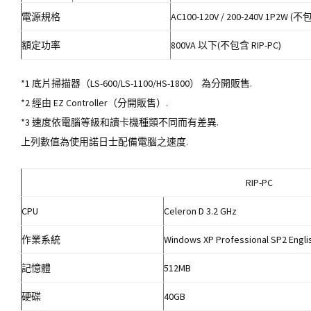
電源規格
AC100-120V / 200-240V 1P2W (不
額定功率
800VA 以下(不包含 RIP-PC)
*1 底片掃描器（LS-600/LS-1100/HS-1800） 為分開販售.
*2 經由 EZ Controller（分開販售）.
*3 速度依電腦等級和讀卡機種類不同而有差異.
上列數值為使用諾日士配備電腦之速度.
RIP-PC
CPU
Celeron D 3.2 GHz
作業系統
Windows XP Professional SP2 Engli
記憶體
512MB
硬碟
40GB