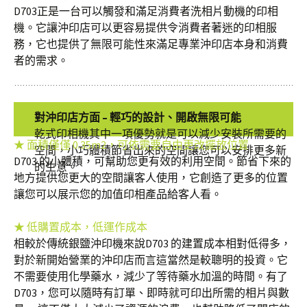
D703正是一台可以觸發和滿足消費者洗相片動機的印相
機。它讓沖印店可以更容易提供令消費者著迷的印相服
務，它也提供了無限可能性來滿足專業沖印店本身和消費
者的需求。
對沖印店方面 – 輕巧的設計、開啟無限可能
乾式印相機其中一項優勢就是可以減少安裝所需要的
★ 面積僅僅 0.35m2，可依需要自由更改擺放位置
空間，小巧體積節省出來的空間讓您可以安排更多新
D703 的小體積，可幫助您更有效的利用空間。節省下來的
的生意。
地方提供您更大的空間讓客人使用，它創造了更多的位置
讓您可以展示您的加值印相產品給客人看。
★ 低購置成本，低運作成本
相較於傳統銀鹽沖印機來說D703 的建置成本相對低得多，
對於新開始營業的沖印店而言這當然是較聰明的投資。它
不需要使用化學藥水，減少了等待藥水加溫的時間。有了
D703，您可以隨時有訂單、即時就可印出所需的相片與數