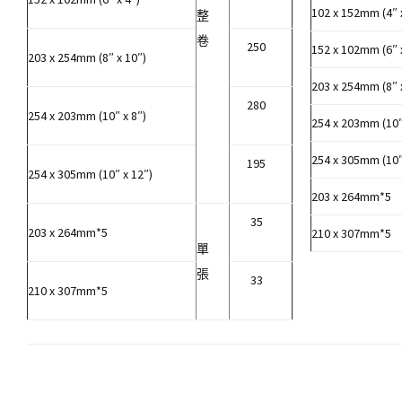
102 x 152mm (4″ 
整
卷
250
152 x 102mm (6″ 
203 x 254mm (8″ x 10″)
203 x 254mm (8″ 
280
254 x 203mm (10″ x 8″)
254 x 203mm (10″
254 x 305mm (10″
195
254 x 305mm (10″ x 12″)
203 x 264mm*5
35
203 x 264mm*5
210 x 307mm*5
單
張
33
210 x 307mm*5