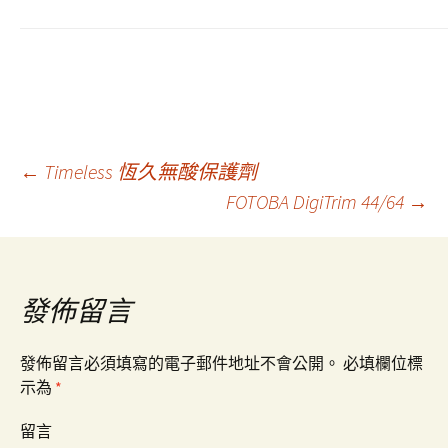
←
Timeless 恆久無酸保護劑
FOTOBA DigiTrim 44/64
→
文
章
發佈留言
導
發佈留言必須填寫的電子郵件地址不會公開。
必填欄位標
示為
*
覽
留言