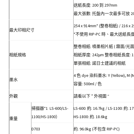
送紙長度: 200 到 297mm
最大張數: 托盤內一次最多可放 2
254 x 914mm* (整卷相紙) / 216 
最大印相尺寸
*不使用 RIP-PC 時、最大送紙長度為 
整卷相紙: 噴墨相片紙 ( 霧面/光面 
相紙規格
相紙厚度: 242μm 整卷相紙長度: 1
單張相紙: 諾日士建議的相紙
4 色 dye 染料墨水: Y (Yellow), M (Mag
墨水
容量: 500ml / 色
外觀
請看以下 ” 外視圖 “
掃描器*1 LS-600/LS-
LS-600: 約. 16.7kg / LS-1100: 約. 17
1100/HS-1800）
HS-1800: 約. 18.6kg
重量
D703
約. 96.0kg (不包含 RIP-PC)