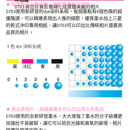
★ 每墨點有 6 個色階，讓影像漂亮又清晰
D703 將您珍貴影像轉化成實體美麗的相片
D703使用新研發的dye染料系統，每個墨點有6個色階的超
優階調，可以精確表現出人像的細節。優質墨水加上三菱
的乾式沖印專用相紙，讓D703可以印出比傳統相片還要高
品質的相片。
★ 高品質相片，高階調墨水可以印出持久的色彩
D703使用的全新研發墨水，大大增強了墨水的分子結構更
加強壯不易破裂，讓它可以抵抗光線和臭氧的破壞，相片