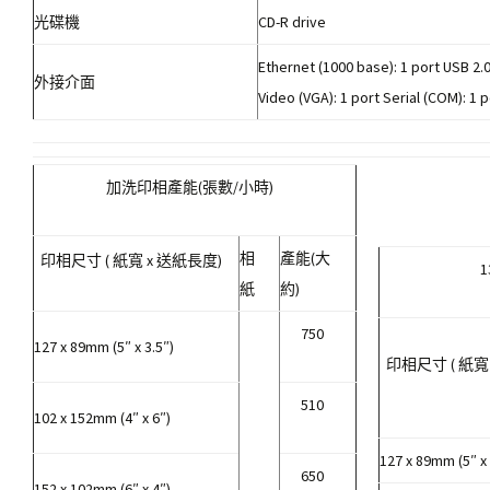
光碟機
CD-R drive
Ethernet (1000 base): 1 port USB 2.0
外接介面
Video (VGA): 1 port Serial (COM): 1 p
加洗印相產能(張數/小時)
相
產能(大
印相尺寸 ( 紙寬 x 送紙長度)
1
紙
約)
750
127 x 89mm (5″ x 3.5″)
印相尺寸 ( 紙寬
510
102 x 152mm (4″ x 6″)
127 x 89mm (5″ x 
650
152 x 102mm (6″ x 4″)