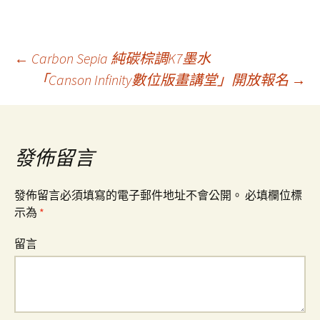
←
Carbon Sepia 純碳棕調K7墨水
「Canson Infinity數位版畫講堂」開放報名
→
文
章
發佈留言
導
發佈留言必須填寫的電子郵件地址不會公開。
必填欄位標
示為
*
覽
留言