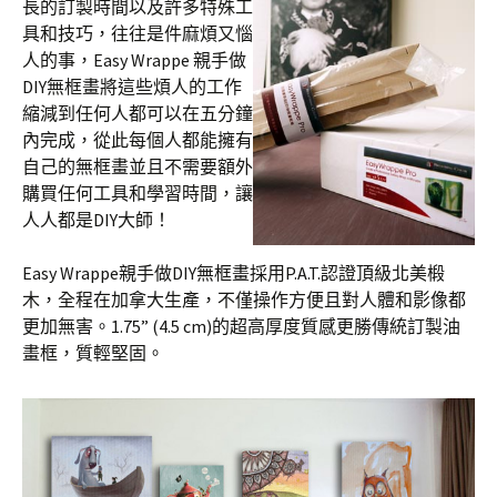
長的訂製時間以及許多特殊工
具和技巧，往往是件麻煩又惱
人的事，Easy Wrappe 親手做
DIY無框畫將這些煩人的工作
縮減到任何人都可以在五分鐘
內完成，從此每個人都能擁有
自己的無框畫並且不需要額外
購買任何工具和學習時間，讓
人人都是DIY大師！
Easy Wrappe親手做DIY無框畫採用P.A.T.認證頂級北美椴
木，全程在加拿大生產，不僅操作方便且對人體和影像都
更加無害。1.75” (4.5 cm)的超高厚度質感更勝傳統訂製油
畫框，質輕堅固。