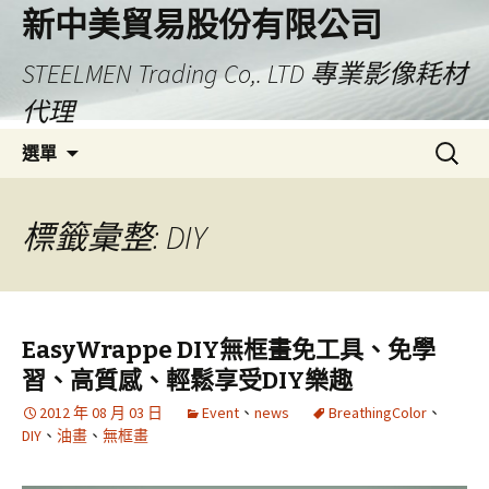
新中美貿易股份有限公司
STEELMEN Trading Co,. LTD 專業影像耗材
代理
跳
搜
選單
至
尋
主
關
要
鍵
標籤彙整: DIY
內
字:
容
EasyWrappe DIY無框畫免工具、免學
習、高質感、輕鬆享受DIY樂趣
2012 年 08 月 03 日
Event
、
news
BreathingColor
、
DIY
、
油畫
、
無框畫