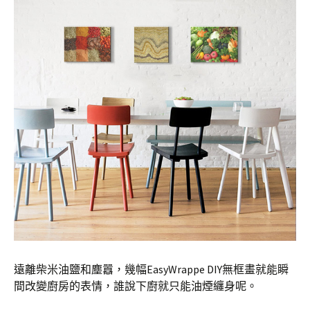
遠離柴米油鹽和塵囂，幾幅EasyWrappe DIY無框畫就能瞬
間改變廚房的表情，誰說下廚就只能油煙纏身呢。