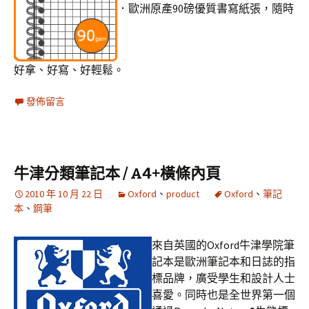
．歐洲原產90磅優質書寫紙張，隨時
好拿、好寫、好輕鬆。
發佈留言
牛津分類筆記本 / A4+橫條內頁
2010 年 10 月 22 日
Oxford
、
product
Oxford
、
筆記
本
、
鋼筆
來自英國的Oxford牛津學院筆
記本是歐洲筆記本和日誌的指
標品牌，廣受學生和設計人士
喜愛。同時也是全世界第一個