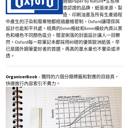
通過Paper by Nature®生態標
章認證的品牌，紙張來源、製
造、印刷油墨及所有生產過程
中產生的汙染和廢棄物都經過嚴格管制，Oxford讓環保與
設計也能和平共處。經典的5mm格紋和6mm橫紋內頁以黑
色和橘色不同顏色區分，簡潔俐落的封面設計讓人一目瞭
然。Oxford每一款筆記本都採用80磅的優質歐洲紙張，早
已是國外鋼筆愛好者的首選，再高的墨水量也不暈染或滲
透。
OrganiserBook
– 獨特的六個分類標籤和對應的目錄頁，
快速進行內容索引不費力。