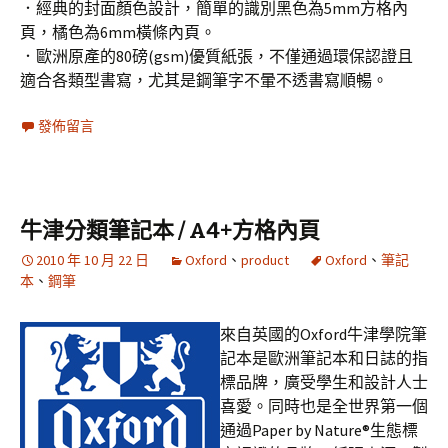
．經典的封面顏色設計，簡單的識別黑色為5mm方格內
頁，橘色為6mm橫條內頁。
．歐洲原產的80磅(gsm)優質紙張，不僅通過環保認證且
適合各類型書寫，尤其是鋼筆字不暈不透書寫順暢。
發佈留言
牛津分類筆記本 / A4+方格內頁
2010 年 10 月 22 日
Oxford
、
product
Oxford
、
筆記
本
、
鋼筆
來自英國的Oxford牛津學院筆
記本是歐洲筆記本和日誌的指
標品牌，廣受學生和設計人士
喜愛。同時也是全世界第一個
通過Paper by Nature®生態標