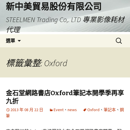
新中美貿易股份有限公司
STEELMEN Trading Co,. LTD 專業影像耗材
代理
跳
搜
選單
至
尋
主
關
要
鍵
標籤彙整: Oxford
內
字:
容
金石堂網路書店Oxford筆記本開學季再享
九折
2013 年 08 月 22 日
Event
、
news
Oxford
、
筆記本
、
鋼
筆