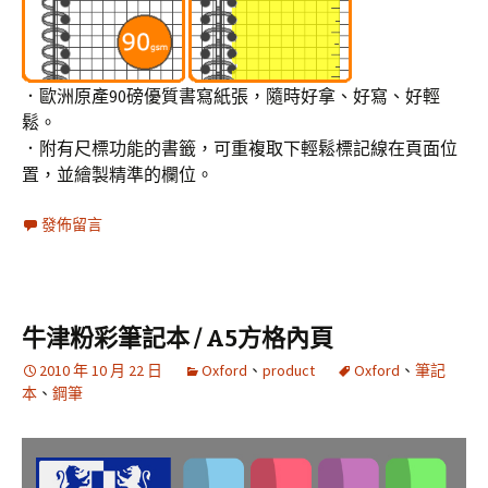
．歐洲原產90磅優質書寫紙張，隨時好拿、好寫、好輕
鬆。
．附有尺標功能的書籤，可重複取下輕鬆標記線在頁面位
置，並繪製精準的欄位。
發佈留言
牛津粉彩筆記本 / A5方格內頁
2010 年 10 月 22 日
Oxford
、
product
Oxford
、
筆記
本
、
鋼筆