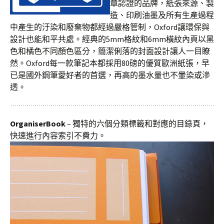
章認證的品牌，紙張來源、製
造、印刷油墨及所有生產過程
中產生的汙染和廢棄物都經過嚴格管制，Oxford讓環保與
設計也能和平共處。經典的5mm格紋和6mm橫紋內頁以黑
色和橘色不同顏色區分，簡潔俐落的封面設計讓人一目瞭
然。Oxford每一款筆記本都採用80磅的優質歐洲紙張，早
已是國外鋼筆愛好者的首選，再高的墨水量也不暈染或滲
透。
OrganiserBook
– 獨特的六個分類標籤和對應的目錄頁，
快速進行內容索引不費力。