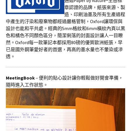
通過Paper by Nature®生態標
章認證的品牌，紙張來源、製
造、印刷油墨及所有生產過程
中產生的汙染和廢棄物都經過嚴格管制，Oxford讓環保與
設計也能和平共處。經典的5mm格紋和6mm橫紋內頁以黑
色和橘色不同顏色區分，簡潔俐落的封面設計讓人一目瞭
然。Oxford每一款筆記本都採用80磅的優質歐洲紙張，早
已是國外鋼筆愛好者的首選，再高的墨水量也不暈染或滲
透。
MeetingBook
– 便利的貼心設計讓你輕鬆做好開會準備，
隨時進入工作狀態。