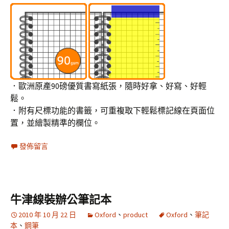
．歐洲原產90磅優質書寫紙張，隨時好拿、好寫、好輕
鬆。
．附有尺標功能的書籤，可重複取下輕鬆標記線在頁面位
置，並繪製精準的欄位。
發佈留言
牛津線裝辦公筆記本
2010 年 10 月 22 日
Oxford
、
product
Oxford
、
筆記
本
、
鋼筆