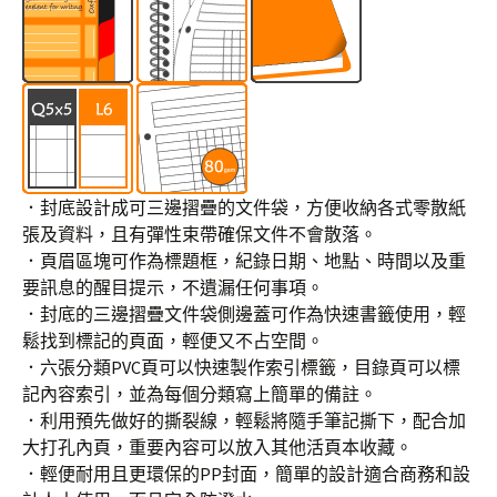
．封底設計成可三邊摺疊的文件袋，方便收納各式零散紙
張及資料，且有彈性束帶確保文件不會散落。
．頁眉區塊可作為標題框，紀錄日期、地點、時間以及重
要訊息的醒目提示，不遺漏任何事項。
．封底的三邊摺疊文件袋側邊蓋可作為快速書籤使用，輕
鬆找到標記的頁面，輕便又不占空間。
．六張分類PVC頁可以快速製作索引標籤，目錄頁可以標
記內容索引，並為每個分類寫上簡單的備註。
．利用預先做好的撕裂線，輕鬆將隨手筆記撕下，配合加
大打孔內頁，重要內容可以放入其他活頁本收藏。
．輕便耐用且更環保的PP封面，簡單的設計適合商務和設