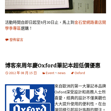
活動時間自即日起至9月30日止，馬上到
金石堂網路書店開
學季專區
選購！
發佈留言
博客來周年慶Oxford筆記本超低價優惠
2012 年 08 月 15 日
Event
、
news
Oxford
來自歐洲的第一大筆記本品牌
Oxford深受設計和商務人士所
喜愛，經典的設計不僅美觀也
大大提升使用的便利性，在台
灣同樣引起設計族群的關注。