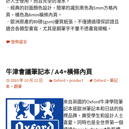
計人士使用，而且完全防潑水。
．經典的封面顏色設計，簡單的識別黑色為5mm方格內
頁，橘色為6mm橫條內頁。
．歐洲原產的80磅(gsm)優質紙張，不僅通過環保認證且
適合各類型書寫，尤其是鋼筆字不暈不透書寫順暢。
發佈留言
牛津會議筆記本 / A4+橫條內頁
2010 年 10 月 22 日
Oxford
、
product
Oxford
、
筆記
本
、
鋼筆
來自英國的Oxford牛津學院筆
記本是歐洲筆記本和日誌的指
標品牌，廣受學生和設計人士
喜愛。同時也是全世界第一個