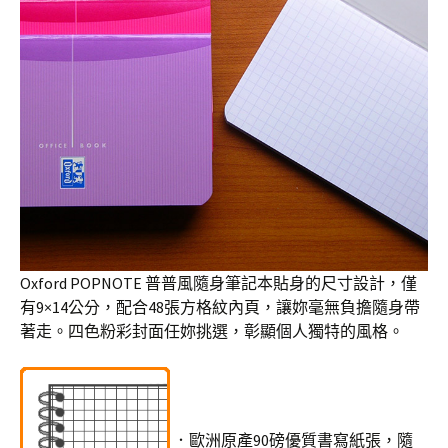
Oxford POPNOTE 普普風隨身筆記本貼身的尺寸設計，僅
有9×14公分，配合48張方格紋內頁，讓妳毫無負擔隨身帶
著走。四色粉彩封面任妳挑選，彰顯個人獨特的風格。
．歐洲原產90磅優質書寫紙張，隨