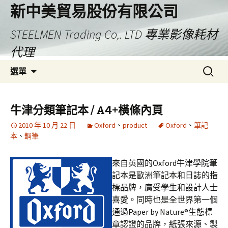
新中美貿易股份有限公司
STEELMEN Trading Co,. LTD 專業影像耗材
代理
跳
搜
選單
至
尋
主
關
要
鍵
牛津分類筆記本 / A4+橫條內頁
內
字:
2010 年 10 月 22 日
Oxford
、
product
Oxford
、
筆記
容
本
、
鋼筆
來自英國的Oxford牛津學院筆
記本是歐洲筆記本和日誌的指
標品牌，廣受學生和設計人士
喜愛。同時也是全世界第一個
通過Paper by Nature®生態標
章認證的品牌，紙張來源、製