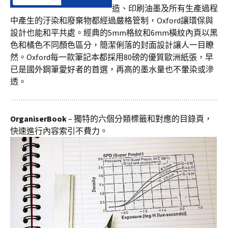
造、印刷油墨及所有生產過程
中產生的汙染和廢棄物都經過嚴格管制，Oxford讓環保與
設計也能和平共處。經典的5mm格紋和6mm橫紋內頁以黑
色和橘色不同顏色區分，簡潔俐落的封面設計讓人一目瞭
然。Oxford每一款筆記本都採用80磅的優質歐洲紙張，早
已是國外鋼筆愛好者的首選，再高的墨水量也不暈染或滲
透。
OrganiserBook
– 獨特的六個分類標籤和對應的目錄頁，
快速進行內容索引不費力。