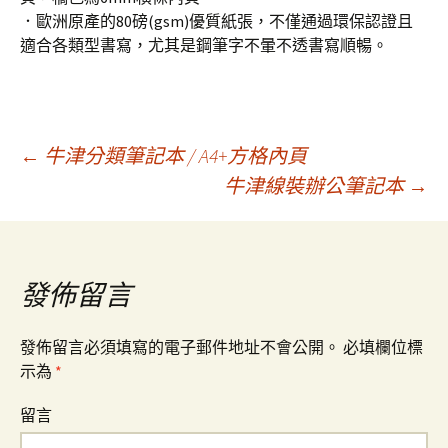
．歐洲原產的80磅(gsm)優質紙張，不僅通過環保認證且
適合各類型書寫，尤其是鋼筆字不暈不透書寫順暢。
←
牛津分類筆記本 / A4+方格內頁
牛津線裝辦公筆記本
→
文
章
發佈留言
導
發佈留言必須填寫的電子郵件地址不會公開。
必填欄位標
示為
*
覽
留言