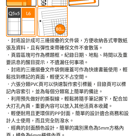
．封底設計成可三邊摺疊的文件袋，方便收納各式零散紙
張及資料，且有彈性束帶確保文件不會散落。
．頁眉區塊可作為標題框，紀錄日期、地點、時間以及重
要訊息的醒目提示，不遺漏任何事項。
．封底的三邊摺疊文件袋側邊蓋可作為快速書籤使用，輕
鬆找到標記的頁面，輕便又不占空間。
．六張分類PVC頁可以快速製作索引標籤，目錄頁可以標
記內容索引，並為每個分類寫上簡單的備註。
．利用預先做好的撕裂線，輕鬆將隨手筆記撕下，配合加
大打孔內頁，重要內容可以放入其他活頁本收藏。
．輕便耐用且更環保的PP封面，簡單的設計適合商務和設
計人士使用，而且完全防潑水。
．經典的封面顏色設計，簡單的識別黑色為5mm方格內
頁，橘色為6mm橫條內頁。