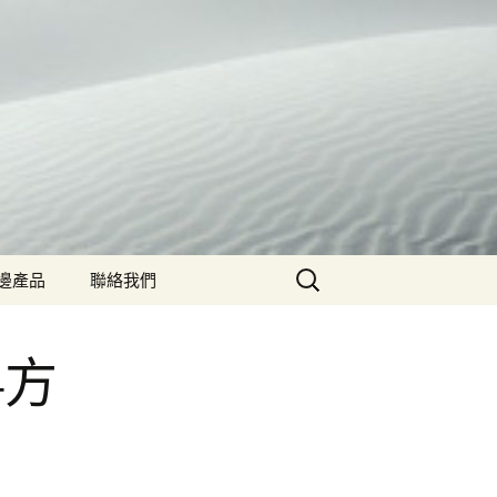
搜
邊產品
聯絡我們
尋
關
ford 筆記本
鍵
4方
字: