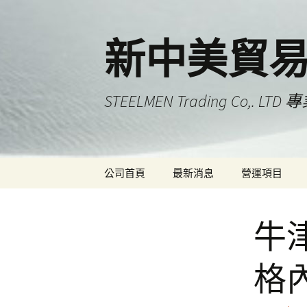
新中美貿
STEELMEN Trading Co,. 
跳
公司首頁
最新消息
營運項目
至
主
要
牛津
內
容
格