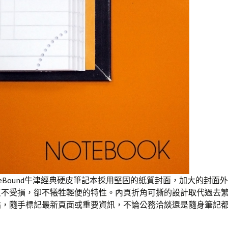
d CaseBound牛津經典硬皮筆記本採用堅固的紙質封面，加大的封面
頁不受損，卻不犧牲輕便的特性。內頁折角可撕的設計取代過去
貼，隨手標記最新頁面或重要資訊，不論公務洽談還是隨身筆記