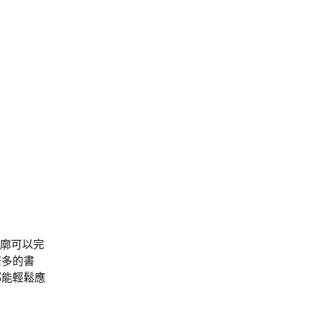
外廓可以完
繁多的書
都能輕鬆應