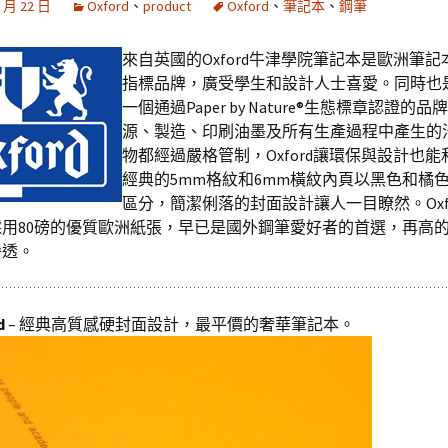
0 月 22 日
Oxford
、
product
Oxford
、
筆記本
、
鋼筆
Infinity（Arches） 康頌
頂級專業噴墨藝術紙
來自英國的Oxford牛津學院筆記本是歐洲筆
Innova Art 無酸噴墨材料
指標品牌，廣受學生和設計人士喜愛。同時也
一個通過Paper by Nature®生態標章認證的
PiezoGraphy K7 黑白專
源、製造、印刷油墨及所有生產過程中產生的
用墨水
物都經過嚴格管制，Oxford讓環保與設計也
經典的5mm格紋和6mm橫紋內頁以黑色和橘
Breathing Color 無酸噴
墨藝術紙
區分，簡潔俐落的封面設計讓人一目瞭然。Oxf
用80磅的優質歐洲紙張，早已是國外鋼筆愛好者的首選，再高
滲透。
d
– 經典高質感硬封面設計，最平價的奢華筆記本。