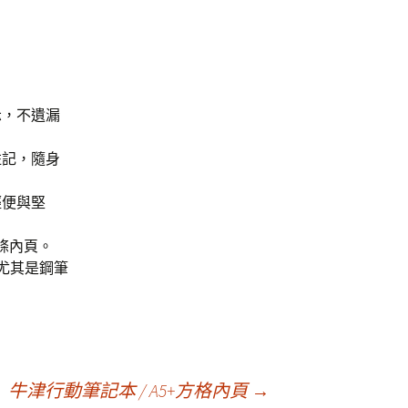
示，不遺漏
註記，隨身
輕便與堅
條內頁。
，尤其是鋼筆
牛津行動筆記本 / A5+方格內頁
→