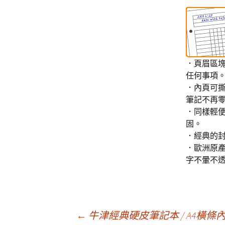
．頁眉區
任何事項
．內頁可
筆記不再
．同樣輕
固。
．經典的封
．歐洲原產
字不暈不
←
牛津經典硬皮筆記本 / A4橫條