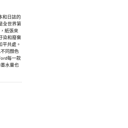
記本和日誌的
是全世界第
品牌，紙張來
汙染和廢棄
能和平共處。
色不同顏色
ord每一款
的墨水量也