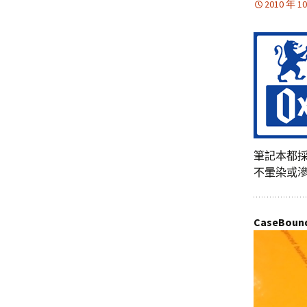
2010 年 1
筆記本都採
不暈染或
CaseBoun