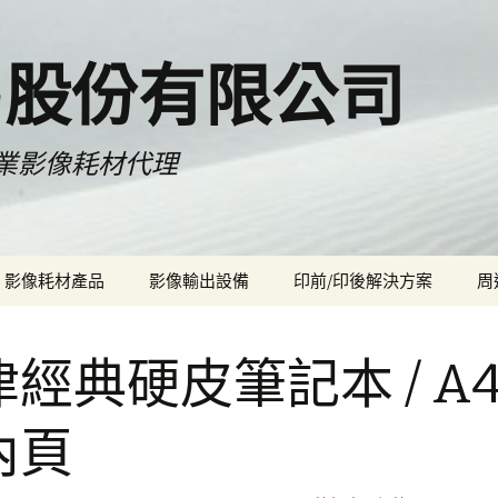
易股份有限公司
LTD 專業影像耗材代理
影像耗材產品
影像輸出設備
印前/印後解決方案
周
[隆重推出] 與日本三菱
Epson SureColor SC-F530
Caldera RIP
Ox
製紙MPM技術合作 –
24吋熱昇華數位印表機
經典硬皮筆記本 / A
SharpDiamond乾式噴墨
專用沖印相紙
KALA 護膜機/裁切機
Fujifilm DX100 乾式噴墨
噴位沖印機
ChromaLuxe 高清鋁板畫
FOTOBA 自動裁切機
內頁
Premium HD metal print
SEFA 法國專業型熱壓機
(ChromaLuxe認證使用)
Knifeless 車貼塑形刀線
Canson