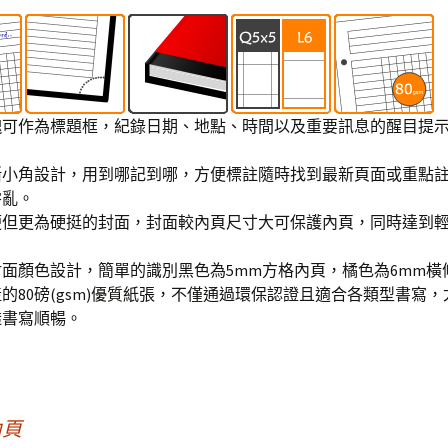
塊可作為標題框，紀錄日期、地點、時間以及重要訊息的醒目提
。
撕小角設計，用到哪記到哪，方便標註隨時找到最新頁面或重點
零亂。
便但更為硬挺的封面，封面較內頁尺寸大可保護內頁，同時達到
面顏色設計，簡單的識別黑色為5mm方格內頁，橘色為6mm橫
的80磅(gsm)優質紙張，不僅通過環保認證且適合各類型書寫
透書寫順暢。
內頁