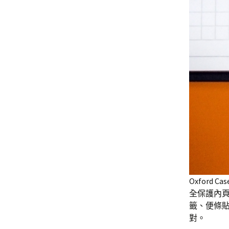
Oxfor
全保護內
籤、便條
對。