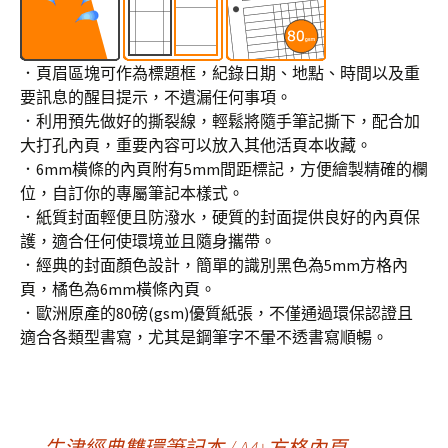
．頁眉區塊可作為標題框，紀錄日期、地點、時間以及重
要訊息的醒目提示，不遺漏任何事項。
．利用預先做好的撕裂線，輕鬆將隨手筆記撕下，配合加
大打孔內頁，重要內容可以放入其他活頁本收藏。
．6mm橫條的內頁附有5mm間距標記，方便繪製精確的欄
位，自訂你的專屬筆記本樣式。
．紙質封面輕便且防潑水，硬質的封面提供良好的內頁保
護，適合任何使環境並且隨身攜帶。
．經典的封面顏色設計，簡單的識別黑色為5mm方格內
頁，橘色為6mm橫條內頁。
．歐洲原產的80磅(gsm)優質紙張，不僅通過環保認證且
適合各類型書寫，尤其是鋼筆字不暈不透書寫順暢。
←
牛津經典雙環筆記本 / A4+方格內頁