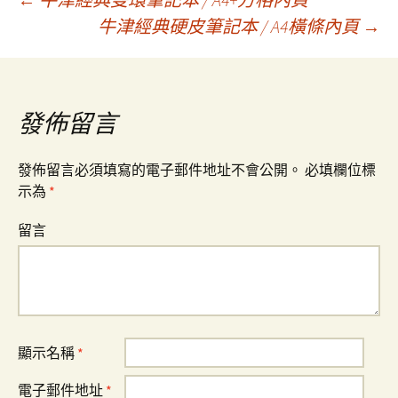
牛津經典硬皮筆記本 / A4橫條內頁
→
文
章
發佈留言
導
發佈留言必須填寫的電子郵件地址不會公開。
必填欄位標
示為
*
覽
留言
顯示名稱
*
電子郵件地址
*