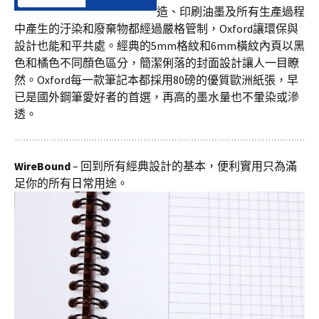
造、印刷油墨及所有生產過程
中產生的汙染和廢棄物都經過嚴格管制，Oxford讓環保與
設計也能和平共處。經典的5mm格紋和6mm橫紋內頁以黑
色和橘色不同顏色區分，簡潔俐落的封面設計讓人一目瞭
然。Oxford每一款筆記本都採用80磅的優質歐洲紙張，早
已是國外鋼筆愛好者的首選，再高的墨水量也不暈染或滲
透。
WireBound
– 回到所有經典設計的基本，便利實用只為滿
足你的所有日常用途。