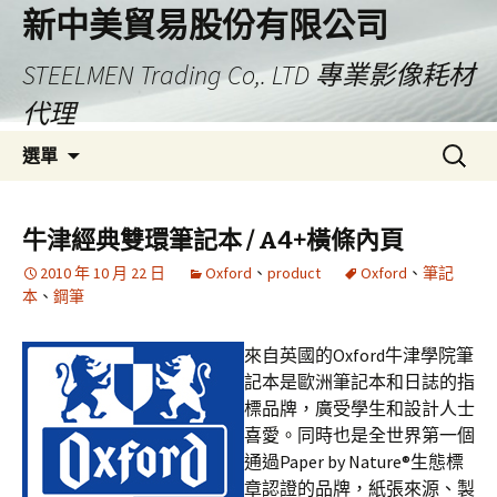
新中美貿易股份有限公司
STEELMEN Trading Co,. LTD 專業影像耗材
代理
跳
搜
選單
至
尋
主
關
要
鍵
牛津經典雙環筆記本 / A4+橫條內頁
內
字:
2010 年 10 月 22 日
Oxford
、
product
Oxford
、
筆記
容
本
、
鋼筆
來自英國的Oxford牛津學院筆
記本是歐洲筆記本和日誌的指
標品牌，廣受學生和設計人士
喜愛。同時也是全世界第一個
通過Paper by Nature®生態標
章認證的品牌，紙張來源、製